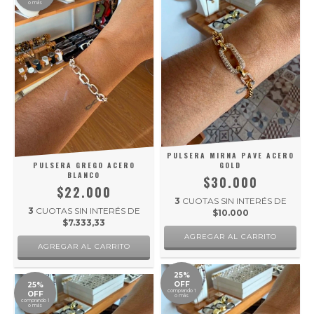
o más
PULSERA MIRNA PAVE ACERO
PULSERA GREGO ACERO
GOLD
BLANCO
$30.000
$22.000
3
CUOTAS SIN INTERÉS DE
3
CUOTAS SIN INTERÉS DE
$10.000
$7.333,33
25%
OFF
25%
comprando 1
OFF
o más
comprando 1
o más