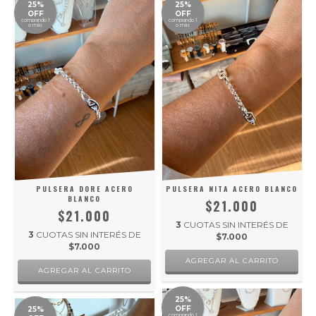
25%
25%
OFF
OFF
comprando 1
comprando 1
o más
o más
PULSERA DORE ACERO
PULSERA NITA ACERO BLANCO
BLANCO
$21.000
$21.000
3
CUOTAS SIN INTERÉS DE
3
CUOTAS SIN INTERÉS DE
$7.000
$7.000
25%
OFF
25%
comprando 1