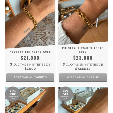
PULSERA OLIVARES ACERO
PULSERA BRI ACERO GOLD
GOLD
$21.000
$23.000
3
CUOTAS SIN INTERÉS DE
3
CUOTAS SIN INTERÉS DE
$7.000
$7.666,67
25%
25%
OFF
OFF
comprando 1
comprando 1
o más
o más