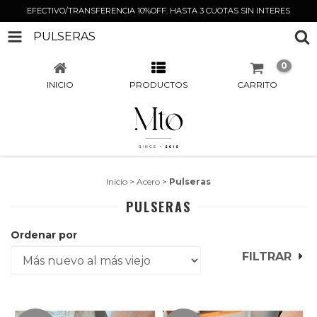
EFECTIVO/TRANSFERENCIA 10%OFF. HASTA 3 CUOTAS SIN INTERES
PULSERAS
0
INICIO
PRODUCTOS
CARRITO
Inicio
>
Acero
>
Pulseras
PULSERAS
Ordenar por
FILTRAR