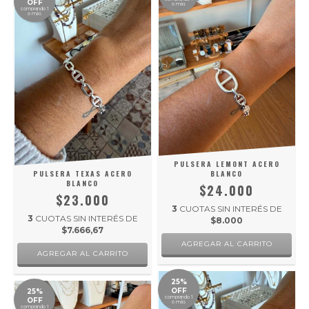
OFF
o más
comprando 1
o más
PULSERA LEMONT ACERO
PULSERA TEXAS ACERO
BLANCO
BLANCO
$24.000
$23.000
3
CUOTAS SIN INTERÉS DE
3
CUOTAS SIN INTERÉS DE
$8.000
$7.666,67
25%
OFF
25%
comprando 1
OFF
o más
comprando 1