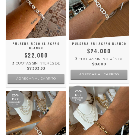
PULSERA ROLO XL ACERO
PULSERA BRI ACERO BLANCO
BLANCO
$24.000
$22.000
3
CUOTAS SIN INTERÉS DE
3
CUOTAS SIN INTERÉS DE
$8.000
$7.333,33
25%
OFF
25%
comprando 1
OFF
o más
comprando 1
o más