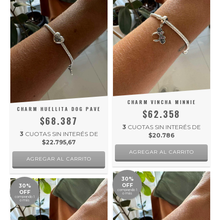
CHARM VINCHA MINNIE
CHARM HUELLITA DOG PAVE
$62.358
$68.387
3
CUOTAS SIN INTERÉS DE
3
CUOTAS SIN INTERÉS DE
$20.786
$22.795,67
30%
OFF
30%
comprando 1
OFF
o más
comprando 1
o más