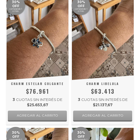
30%
30%
OFF
OFF
comprando 1
comprando 1
o más
o más
CHARM ESTELAR COLGANTE
CHARM LIBELULA
$76.961
$63.413
3
CUOTAS SIN INTERÉS DE
3
CUOTAS SIN INTERÉS DE
$25.653,67
$21.137,67
30%
30%
OFF
OFF
comprando 1
comprando 1