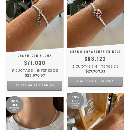
CHARM CORAZONES EN ROJO
CHARM CON PLUMA
$83.122
$71.030
3
CUOTAS SIN INTERÉS DE
3
CUOTAS SIN INTERÉS DE
$27.707,33
$23.676,67
30%
OFF
30%
comprando 1
OFF
o más
comprando 1
o más