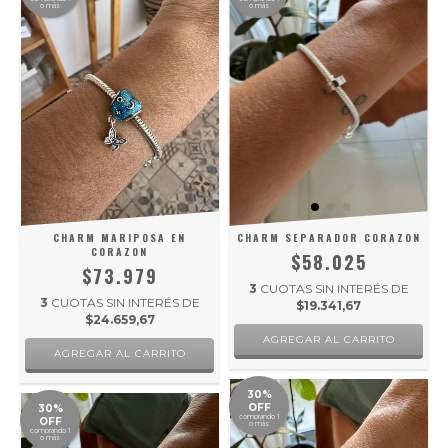
o más
o más
CHARM MARIPOSA EN
CHARM SEPARADOR CORAZON
CORAZON
$58.025
$73.979
3
CUOTAS SIN INTERÉS DE
3
CUOTAS SIN INTERÉS DE
$19.341,67
$24.659,67
30%
OFF
30%
comprando 1
OFF
o más
comprando 1
o más