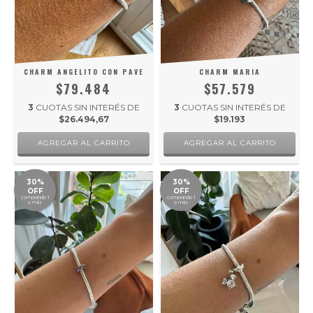
CHARM ANGELITO CON PAVE
CHARM MARIA
$79.484
$57.579
3
CUOTAS SIN INTERÉS DE
3
CUOTAS SIN INTERÉS DE
$26.494,67
$19.193
30%
30%
OFF
OFF
comprando 1
comprando 1
o más
o más