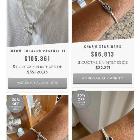
CHARM STAR WARS
CHARM CORAZON PASANTE XL
$66.813
$105.361
3
CUOTAS SIN INTERÉS DE
3
CUOTAS SIN INTERÉS DE
$22.271
$35.120,33
30%
OFF
30%
comprando 1
OFF
o más
comprando 1
o más