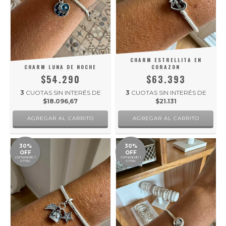
CHARM ESTRELLITA EN
CHARM LUNA DE NOCHE
CORAZON
$54.290
$63.393
3
CUOTAS SIN INTERÉS DE
3
CUOTAS SIN INTERÉS DE
$18.096,67
$21.131
30%
30%
OFF
OFF
comprando 1
comprando 1
o más
o más