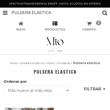
EFECTIVO/TRANSFERENCIA 10%OFF. HASTA 3 CUOTAS SIN INTERES
PULSERA ELASTICA
0
INICIO
PRODUCTOS
CARRITO
Inicio
>
breadcrumbs.us
>
Acero
>
Pulseras
>
Pulsera elastica
PULSERA ELASTICA
Ordenar por
FILTRAR