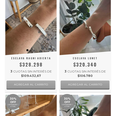
ESCLAVA RAGNI ABIERTA
ESCLAVA LUNET
$328.298
$320.340
3
CUOTAS SIN INTERÉS DE
3
CUOTAS SIN INTERÉS DE
$109.432,67
$106.780
30%
30%
OFF
OFF
comprando 1
comprando 1
o más
o más