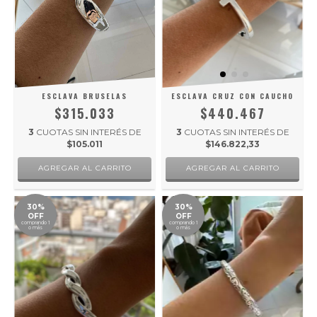
ESCLAVA BRUSELAS
ESCLAVA CRUZ CON CAUCHO
$315.033
$440.467
3
CUOTAS SIN INTERÉS DE
3
CUOTAS SIN INTERÉS DE
$105.011
$146.822,33
30%
30%
OFF
OFF
comprando 1
comprando 1
o más
o más