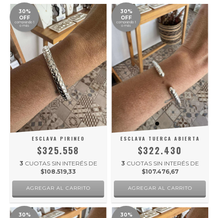
30%
30%
OFF
OFF
comprando 1
comprando 1
o más
o más
ESCLAVA PIRINEO
ESCLAVA TUERCA ABIERTA
$325.558
$322.430
3
CUOTAS SIN INTERÉS DE
3
CUOTAS SIN INTERÉS DE
$108.519,33
$107.476,67
30%
30%