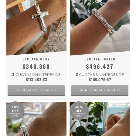
ESCLAVA CRUZ
ESCLAVA JURISH
$340.360
$496.427
3
CUOTAS SIN INTERÉS DE
3
CUOTAS SIN INTERÉS DE
$113.453,33
$165.475,67
30%
30%
OFF
OFF
comprando 1
comprando 1
o más
o más