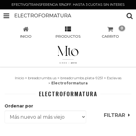
EFECTIVO/TRANSFERENCIA 10%OFF. HASTA 3 CUOTAS SIN INTERES
ELECTROFORMATURA
0
INICIO
PRODUCTOS
CARRITO
Inicio
>
breadcrumbs.us
>
breadcrumbs.plata-9251
>
Esclavas
>
Electroformatura
ELECTROFORMATURA
Ordenar por
FILTRAR