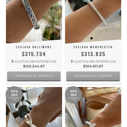
ESCLAVA BALTIMORE
ESCLAVA MANCHESTER
$315.734
$313.835
3
CUOTAS SIN INTERÉS DE
3
CUOTAS SIN INTERÉS DE
$105.244,67
$104.611,67
30%
30%
OFF
OFF
comprando 1
comprando 1
o más
o más