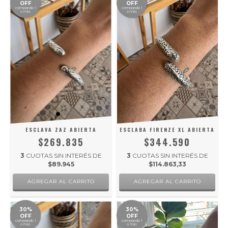
OFF
OFF
comprando 1
comprando 1
o más
o más
ESCLAVA ZAZ ABIERTA
ESCLABA FIRENZE XL ABIERTA
$269.835
$344.590
3
CUOTAS SIN INTERÉS DE
3
CUOTAS SIN INTERÉS DE
$89.945
$114.863,33
30%
30%
OFF
OFF
comprando 1
comprando 1
o más
o más