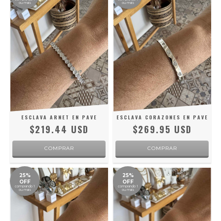
ou mais
ou mais
ESCLAVA ARNET EN PAVE
ESCLAVA CORAZONES EN PAVE
$219.44 USD
$269.95 USD
25%
25%
OFF
OFF
comprando 1
comprando 1
ou mais
ou mais