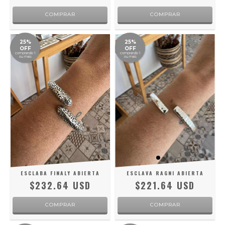
25%
25%
OFF
OFF
comprando 1
comprando 1
ou mais
ou mais
ESCLABA FINALY ABIERTA
ESCLAVA RAGNI ABIERTA
$232.64 USD
$221.64 USD