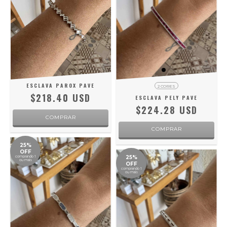
ESCLAVA PAROX PAVE
2 CORES
$218.40 USD
ESCLAVA PELY PAVE
$224.28 USD
COMPRAR
25%
OFF
25%
comprando 1
ou mais
OFF
comprando 1
ou mais