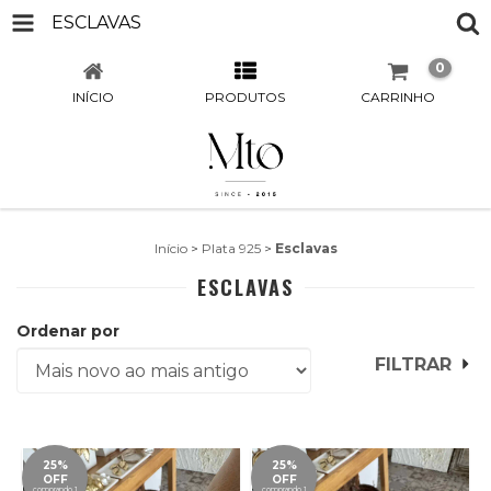
ESCLAVAS
0
INÍCIO
PRODUTOS
CARRINHO
Início
>
Plata 925
>
Esclavas
ESCLAVAS
Ordenar por
FILTRAR
25%
25%
OFF
OFF
comprando 1
comprando 1