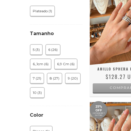
Plateado (1)
Tamanho
5 (3)
6 (26)
6,,1cm (6)
6,9 Cm (6)
ANILLO SPHERA 
$128.27 
7 (21)
8 (27)
9 (20)
COMPRA
10 (3)
25%
OFF
comprando 1
Color
ou mais