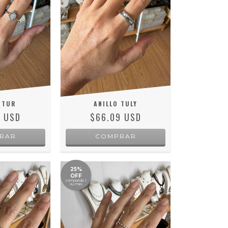
 TUR
ANILLO TULY
3 USD
$66.09 USD
RAR
COMPRAR
25%
OFF
comprando 1
ou mais