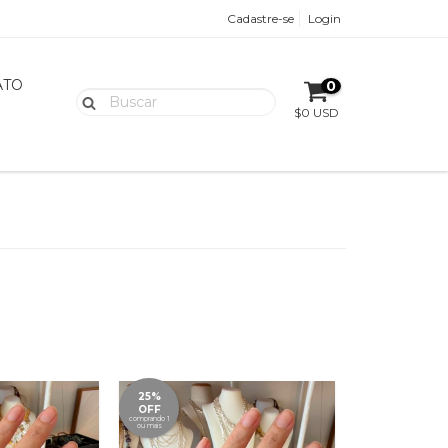
Cadastre-se
Login
ATO
0
$0 USD
25%
OFF
comprando 1
ou mais