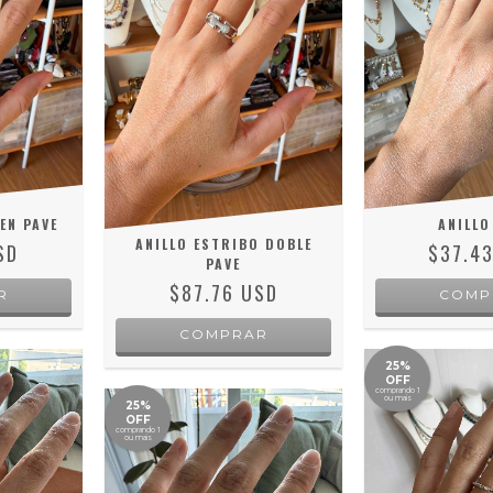
EN PAVE
ANILLO
ANILLO ESTRIBO DOBLE
SD
$37.4
PAVE
$87.76 USD
R
COMP
COMPRAR
25%
OFF
comprando 1
ou mais
25%
OFF
comprando 1
ou mais