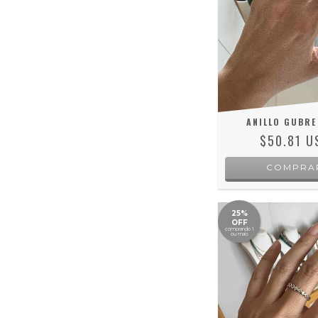
ANILLO GUBRE
$50.81 U
COMPRA
25%
OFF
comprando 1
ou mais