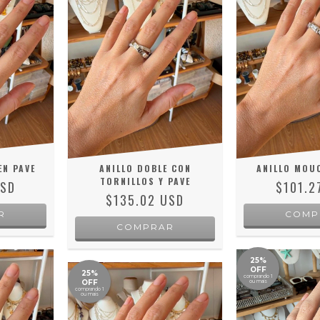
EN PAVE
ANILLO DOBLE CON
ANILLO MOUC
TORNILLOS Y PAVE
USD
$101.2
$135.02 USD
R
COMP
COMPRAR
25%
OFF
25%
comprando 1
OFF
ou mais
comprando 1
ou mais