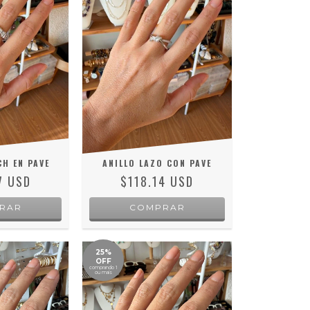
H EN PAVE
ANILLO LAZO CON PAVE
7 USD
$118.14 USD
RAR
COMPRAR
25%
OFF
comprando 1
ou mais