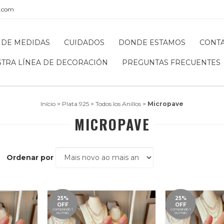
l.com
 DE MEDIDAS
CUIDADOS
DONDE ESTAMOS
CONT
STRA LÍNEA DE DECORACIÓN
PREGUNTAS FRECUENTES
Início
>
Plata 925
>
Todos los Anillos
>
Micropave
MICROPAVE
Ordenar por
25%
25%
OFF
OFF
comprando 1
comprando 1
ou mais
ou mais