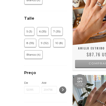
Blanco (9)
Talle
5 (3)
6 (35)
7 (35)
8 (35)
9 (32)
10 (8)
ANILLO ESTRIBO 
$87.76 U
Blanco (4)
COMPRA
Preço
25%
OFF
De
Até
comprando 1
ou mais