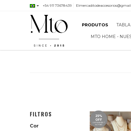
+54 911 73678439
Elmercaditodeaccesorios@gmai
PRODUTOS
TABLA
MTO HOME - NUE
FILTROS
25%
OFF
comprando 1
Cor
ou mais