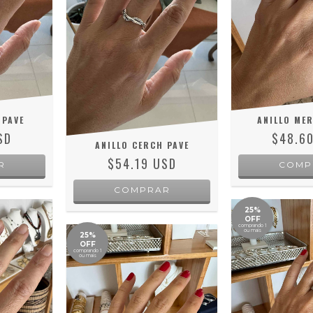
 PAVE
ANILLO MER
SD
$48.6
ANILLO CERCH PAVE
$54.19 USD
R
COMP
COMPRAR
25%
OFF
comprando 1
ou mais
25%
OFF
comprando 1
ou mais