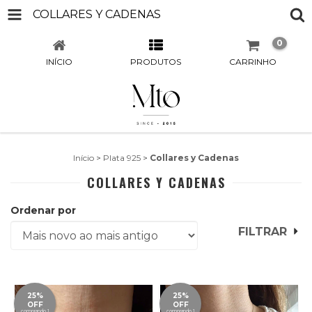
COLLARES Y CADENAS
0
INÍCIO
PRODUTOS
CARRINHO
Início
>
Plata 925
>
Collares y Cadenas
COLLARES Y CADENAS
Ordenar por
FILTRAR
25%
25%
OFF
OFF
comprando 1
comprando 1