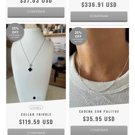
$37.03 USD
$336.91 USD
COMPRAR
25%
OFF
25%
comprando 1
OFF
ou mais
comprando 1
ou mais
2 CORES
CADENA CON PALITOS
COLLAR FRIVOLE
$35.95 USD
$119.59 USD
COMPRAR
COMPRAR