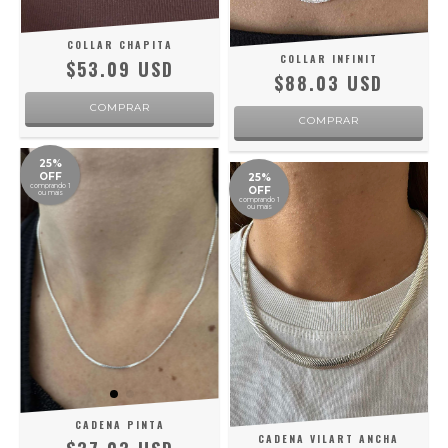
COLLAR CHAPITA
COLLAR INFINIT
$53.09 USD
$88.03 USD
COMPRAR
25%
OFF
25%
comprando 1
OFF
ou mais
comprando 1
ou mais
CADENA PINTA
CADENA VILART ANCHA