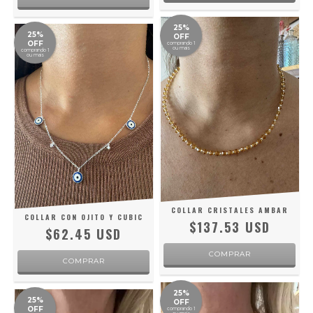
25%
25%
OFF
OFF
comprando 1
ou mais
comprando 1
ou mais
COLLAR CRISTALES AMBAR
COLLAR CON OJITO Y CUBIC
$137.53 USD
$62.45 USD
25%
25%
OFF
OFF
comprando 1