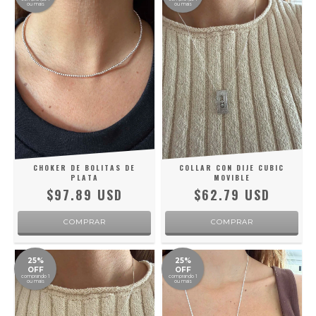
ou mais
ou mais
CHOKER DE BOLITAS DE
COLLAR CON DIJE CUBIC
PLATA
MOVIBLE
$97.89 USD
$62.79 USD
25%
25%
OFF
OFF
comprando 1
comprando 1
ou mais
ou mais