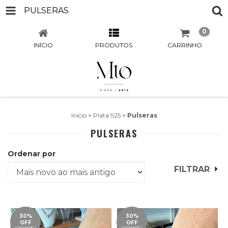
PULSERAS
0
INÍCIO
PRODUTOS
CARRINHO
Início
>
Plata 925
>
Pulseras
PULSERAS
Ordenar por
FILTRAR
30%
30%
OFF
OFF
comprando 1
comprando 1