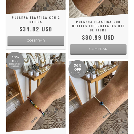
PULSERA ELASTICA CON 3
OJITOS
PULSERA ELASTICA CON
BOLITAS INTERCALADAS OJO
$34.82 USD
DE TIGRE
$30.99 USD
30%
OFF
comprando 1
30%
ou mais
OFF
comprando 1
ou mais