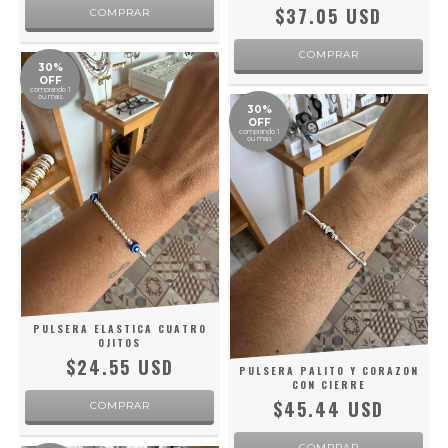
$37.05 USD
30%
OFF
comprando 1
ou mais
30%
OFF
comprando 1
ou mais
PULSERA ELASTICA CUATRO
OJITOS
$24.55 USD
PULSERA PALITO Y CORAZON
CON CIERRE
$45.44 USD