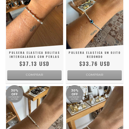
PULSERA ELASTICA BOLITAS
PULSERA ELASTICA UN OJITO
INTERCALADAS CON PERLAS
REDONDO
$37.13 USD
$33.76 USD
30%
30%
OFF
OFF
comprando 1
comprando 1
ou mais
ou mais