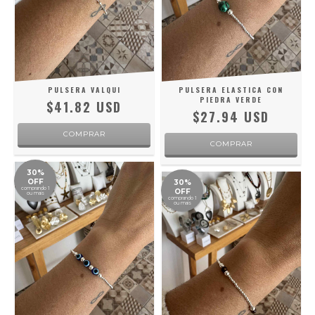
PULSERA VALQUI
PULSERA ELASTICA CON
PIEDRA VERDE
$41.82 USD
$27.94 USD
30%
OFF
30%
comprando 1
OFF
ou mais
comprando 1
ou mais