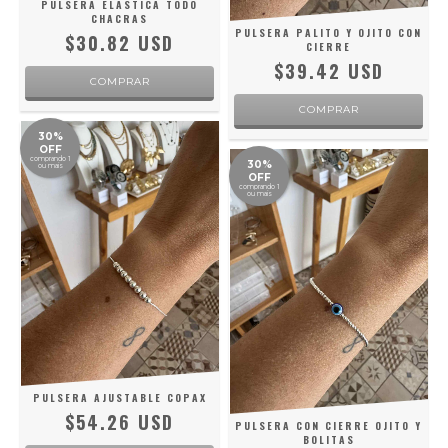
PULSERA ELASTICA TODO
CHACRAS
PULSERA PALITO Y OJITO CON
$30.82 USD
CIERRE
$39.42 USD
30%
OFF
comprando 1
30%
ou mais
OFF
comprando 1
ou mais
PULSERA AJUSTABLE COPAX
$54.26 USD
PULSERA CON CIERRE OJITO Y
BOLITAS