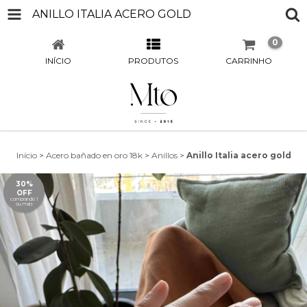
ANILLO ITALIA ACERO GOLD
0
INÍCIO
PRODUTOS
CARRINHO
Início
>
Acero bañado en oro 18k
>
Anillos
>
Anillo Italia acero gold
30%
OFF
comprando 1
ou mais