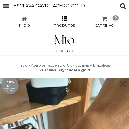
ESCLAVA GAYRT ACERO GOLD
0
INÍCIO
PRODUTOS
CARRINHO
Início
>
Acero bañado en oro 18k
>
Esclavas y Brazaletes
>
Esclava Gayrt acero gold
30%
OFF
comprando 1
ou mais