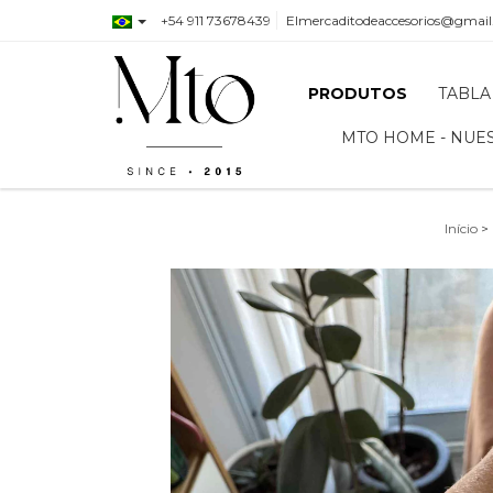
+54 911 73678439
Elmercaditodeaccesorios@gmai
PRODUTOS
TABLA
MTO HOME - NUE
Início
>