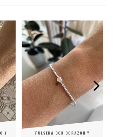
O Y
PULSERA CON CORAZON Y
PU