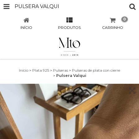
PULSERA VALQUI
0
INÍCIO
PRODUTOS
CARRINHO
Início
>
Plata 925
>
Pulseras
>
Pulseras de plata con cierre
>
Pulsera Valqui