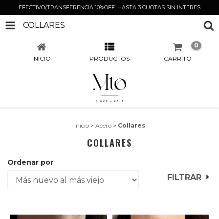
EFECTIVO/TRANSFERENCIA 10%OFF. HASTA 3 CUOTAS SIN INTERES
COLLARES
0
INICIO
PRODUCTOS
CARRITO
Inicio
>
Acero
>
Collares
COLLARES
Ordenar por
FILTRAR