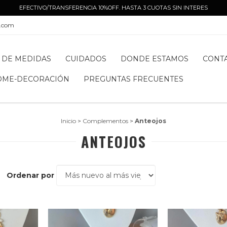
EFECTIVO/TRANSFERENCIA 10%OFF. HASTA 3 CUOTAS SIN INTERES
l.com
 DE MEDIDAS
CUIDADOS
DONDE ESTAMOS
CONT
OME-DECORACIÓN
PREGUNTAS FRECUENTES
Inicio
>
Complementos
>
Anteojos
ANTEOJOS
Ordenar por