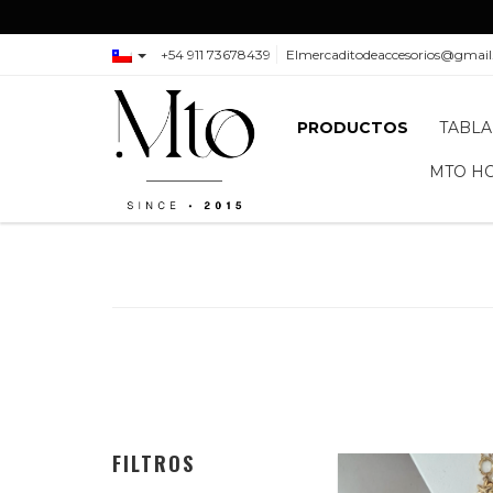
+54 911 73678439
Elmercaditodeaccesorios@gmai
PRODUCTOS
TABLA
MTO H
FILTROS