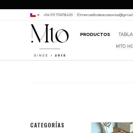
+54 911 73678439
Elmercaditodeaccesorios@gmai
PRODUCTOS
TABLA
MTO H
CATEGORÍAS