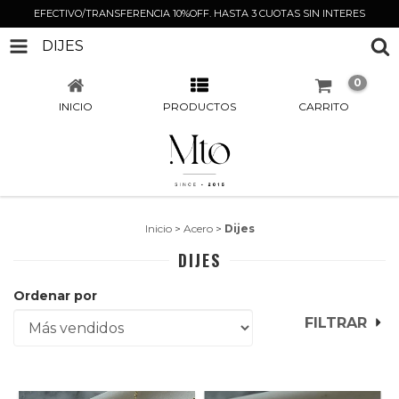
EFECTIVO/TRANSFERENCIA 10%OFF. HASTA 3 CUOTAS SIN INTERES
DIJES
0
INICIO
PRODUCTOS
CARRITO
Inicio
>
Acero
>
Dijes
DIJES
Ordenar por
FILTRAR