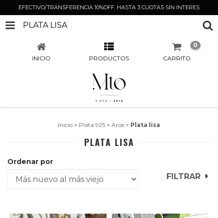
EFECTIVO/TRANSFERENCIA 10%OFF. HASTA 3 CUOTAS SIN INTERES
PLATA LISA
0
INICIO
PRODUCTOS
CARRITO
Inicio
>
Plata 925
>
Aros
>
Plata lisa
PLATA LISA
Ordenar por
FILTRAR