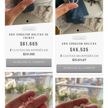
2 COLORES
ARO CORAZON BOLITAS DE
FRENTE
2 COLORES
$61.665
ARO CORAZON BOLITAS
$46.535
3
CUOTAS SIN INTERÉS DE
$20.555
3
CUOTAS SIN INTERÉS DE
$15.511,67
AGREGAR AL CARRITO
AGREGAR AL CARRITO