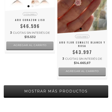
2 COLORES
ARO CORAZON LISO
$46.596
3
CUOTAS SIN INTERÉS DE
$15.532
2 COLORES
ARO FLOR ESMALTE BLANCO Y
AGREGAR AL CARRITO
ROSA
$43.997
3
CUOTAS SIN INTERÉS DE
$14.665,67
AGREGAR AL CARRITO
MOSTRAR MÁS PRODUCTOS