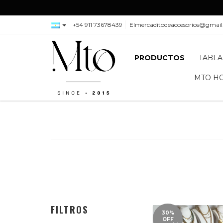
+54 911 73678439
Elmercaditodeaccesorios@gmai
PRODUCTOS
TABLA
MTO H
FILTROS
30%
OFF