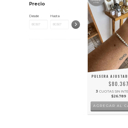
comprando 1
Precio
o más
Desde
Hasta
PULSERA AJUSTAB
$80.36
3
CUOTAS SIN INT
$26.789