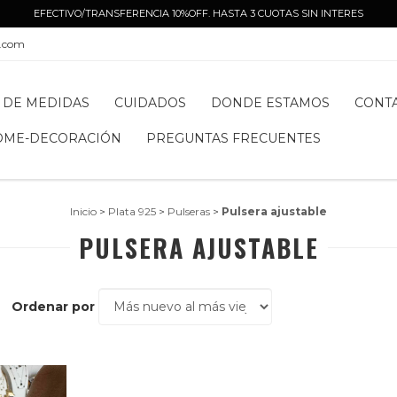
EFECTIVO/TRANSFERENCIA 10%OFF. HASTA 3 CUOTAS SIN INTERES
l.com
 DE MEDIDAS
CUIDADOS
DONDE ESTAMOS
CONT
OME-DECORACIÓN
PREGUNTAS FRECUENTES
Inicio
>
Plata 925
>
Pulseras
>
Pulsera ajustable
PULSERA AJUSTABLE
Ordenar por