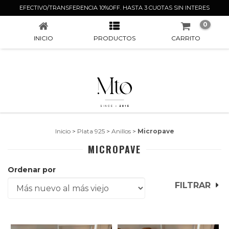
MICROPAVE
EFECTIVO/TRANSFERENCIA 10%OFF. HASTA 3 CUOTAS SIN INTERES
0
INICIO
PRODUCTOS
CARRITO
Inicio
>
Plata 925
>
Anillos
>
Micropave
MICROPAVE
Ordenar por
FILTRAR