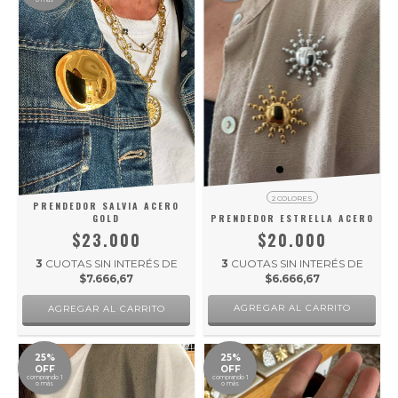
o más
2 COLORES
PRENDEDOR SALVIA ACERO
GOLD
PRENDEDOR ESTRELLA ACERO
$23.000
$20.000
3
CUOTAS SIN INTERÉS DE
3
CUOTAS SIN INTERÉS DE
$7.666,67
$6.666,67
AGREGAR AL CARRITO
25%
25%
OFF
OFF
comprando 1
comprando 1
o más
o más