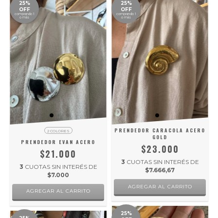
25%
25%
OFF
OFF
comprando 1
comprando 1
o más
o más
PRENDEDOR CARACOLA ACERO
2 COLORES
GOLD
PRENDEDOR EVAN ACERO
$23.000
$21.000
3
CUOTAS SIN INTERÉS DE
3
CUOTAS SIN INTERÉS DE
$7.666,67
$7.000
AGREGAR AL CARRITO
25%