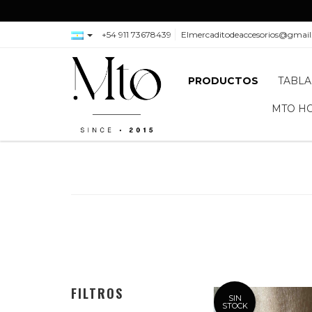
+54 911 73678439
Elmercaditodeaccesorios@gmai
PRODUCTOS
TABLA
MTO H
FILTROS
SIN
STOCK