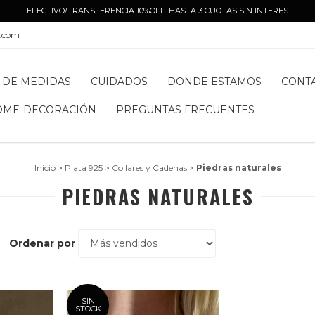
EFECTIVO/TRANSFERENCIA 10%OFF. HASTA 3 CUOTAS SIN INTERES
l.com
 DE MEDIDAS
CUIDADOS
DONDE ESTAMOS
CONT
OME-DECORACIÓN
PREGUNTAS FRECUENTES
Inicio
>
Plata 925
>
Collares y Cadenas
>
Piedras naturales
PIEDRAS NATURALES
Ordenar por
SIN
STOCK