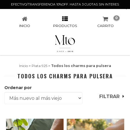
EFECTIVO/TRANSFERENCIA 10%OFF. HASTA 3 CUOTAS SIN INTERES
TODOS LOS CHARMS PARA PULSERA
0
INICIO
PRODUCTOS
CARRITO
Inicio
>
Plata 925
>
Todos los charms para pulsera
TODOS LOS CHARMS PARA PULSERA
Ordenar por
FILTRAR