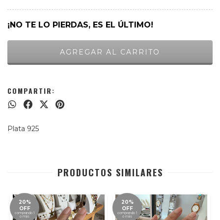
¡NO TE LO PIERDAS, ES EL ÚLTIMO!
COMPARTIR:
Plata 925
PRODUCTOS SIMILARES
20%
20%
OFF
OFF
comprando 1
comprando 1
o más
o más