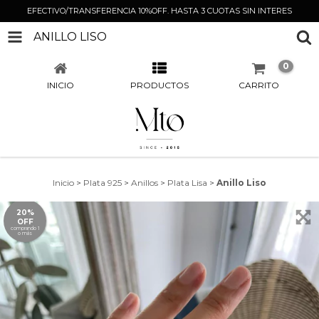
EFECTIVO/TRANSFERENCIA 10%OFF. HASTA 3 CUOTAS SIN INTERES
ANILLO LISO
0
INICIO
PRODUCTOS
CARRITO
Inicio
>
Plata 925
>
Anillos
>
Plata Lisa
>
Anillo Liso
20%
OFF
comprando 1
o más