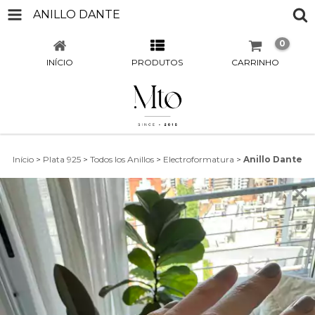
ANILLO DANTE
0
INÍCIO
PRODUTOS
CARRINHO
Início
>
Plata 925
>
Todos los Anillos
>
Electroformatura
>
Anillo Dante