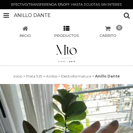
EFECTIVO/TRANSFERENCIA 10%OFF. HASTA 3 CUOTAS SIN INTERES
ANILLO DANTE
0
INICIO
PRODUCTOS
CARRITO
Inicio
>
Plata 925
>
Anillos
>
Electroformatura
>
Anillo Dante