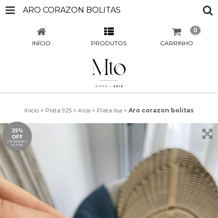
ARO CORAZON BOLITAS
0
INÍCIO
PRODUTOS
CARRINHO
Início
>
Plata 925
>
Aros
>
Plata lisa
>
Aro corazon bolitas
25%
OFF
comprando 1
ou mais