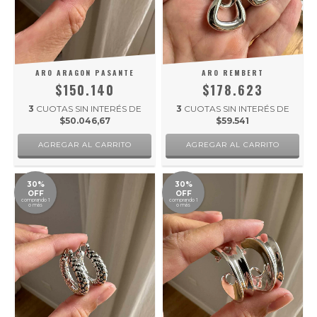
ARO ARAGON PASANTE
ARO REMBERT
$150.140
$178.623
3
CUOTAS SIN INTERÉS DE
3
CUOTAS SIN INTERÉS DE
$50.046,67
$59.541
30%
30%
OFF
OFF
comprando 1
comprando 1
o más
o más