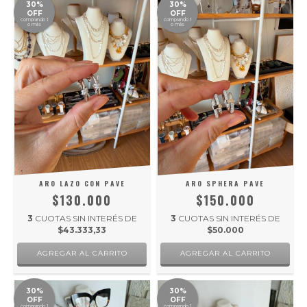
30%
30%
OFF
OFF
comprando 1
comprando 1
o más
o más
ARO LAZO CON PAVE
ARO SPHERA PAVE
$130.000
$150.000
3
CUOTAS SIN INTERÉS DE
3
CUOTAS SIN INTERÉS DE
$43.333,33
$50.000
30%
30%
OFF
OFF
comprando 1
comprando 1