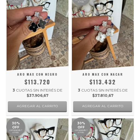
o más
o más
ARO MAX CON NEGRO
ARO MAX CON NACAR
$113.720
$113.432
3
CUOTAS SIN INTERÉS DE
3
CUOTAS SIN INTERÉS DE
$37.906,67
$37.810,67
30%
30%
OFF
OFF
comprando 1
comprando 1
o más
o más