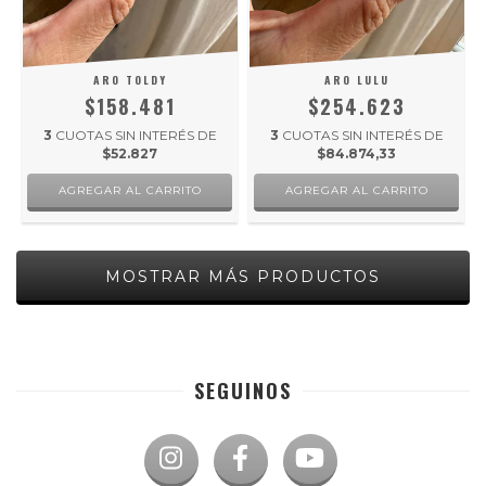
ARO TOLDY
ARO LULU
$158.481
$254.623
3
CUOTAS SIN INTERÉS DE
3
CUOTAS SIN INTERÉS DE
$52.827
$84.874,33
MOSTRAR MÁS PRODUCTOS
SEGUINOS