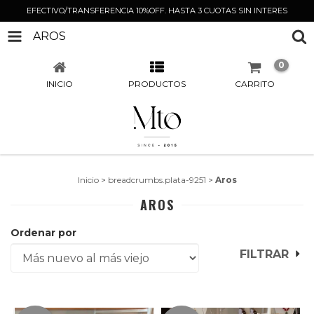
EFECTIVO/TRANSFERENCIA 10%OFF. HASTA 3 CUOTAS SIN INTERES
AROS
0
INICIO
PRODUCTOS
CARRITO
Inicio
>
breadcrumbs.plata-9251
>
Aros
AROS
Ordenar por
FILTRAR