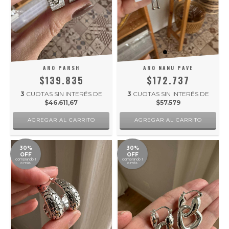
ARO PARSH
ARO NANU PAVE
$139.835
$172.737
3
CUOTAS SIN INTERÉS DE
3
CUOTAS SIN INTERÉS DE
$46.611,67
$57.579
30%
30%
OFF
OFF
comprando 1
comprando 1
o más
o más