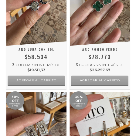
ARO LUNA CON SOL
ARO ROMBO VERDE
$58.534
$78.773
3
CUOTAS SIN INTERÉS DE
3
CUOTAS SIN INTERÉS DE
$19.511,33
$26.257,67
30%
30%
OFF
OFF
comprando 1
comprando 1
o más
o más