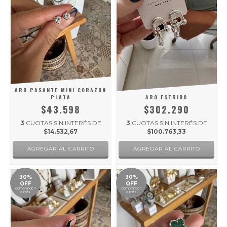
ARO PASANTE MINI CORAZON
PLATA
ARO ESTRIBO
$43.598
$302.290
3
CUOTAS SIN INTERÉS DE
3
CUOTAS SIN INTERÉS DE
$14.532,67
$100.763,33
30%
30%
OFF
OFF
comprando 1
comprando 1
o más
o más