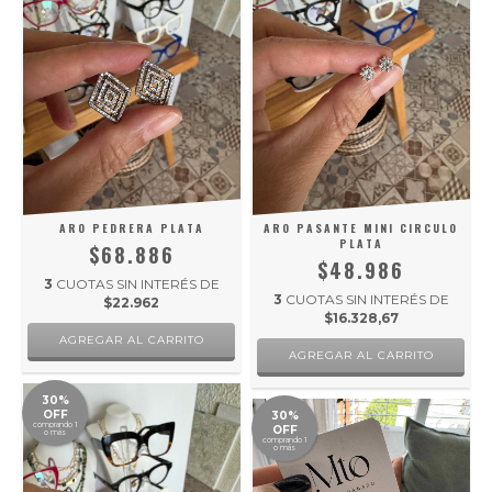
ARO PEDRERA PLATA
ARO PASANTE MINI CIRCULO
PLATA
$68.886
$48.986
3
CUOTAS SIN INTERÉS DE
3
CUOTAS SIN INTERÉS DE
$22.962
$16.328,67
30%
OFF
30%
comprando 1
OFF
o más
comprando 1
o más