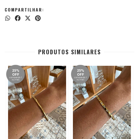
COMPARTILHAR:
PRODUTOS SIMILARES
25%
25%
OFF
OFF
comprando 1
comprando 1
ou mais
ou mais