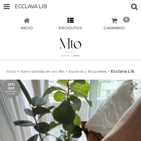
ECCLAVA LIB
0
INÍCIO
PRODUTOS
CARRINHO
Início
>
Acero bañado en oro 18k
>
Esclavas y Brazaletes
>
Ecclava Lib
25%
OFF
comprando 1
ou mais