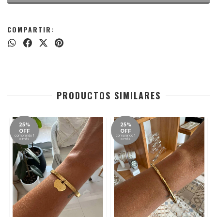
COMPARTIR:
PRODUCTOS SIMILARES
25%
25%
OFF
OFF
comprando 1
comprando 1
o más
o más