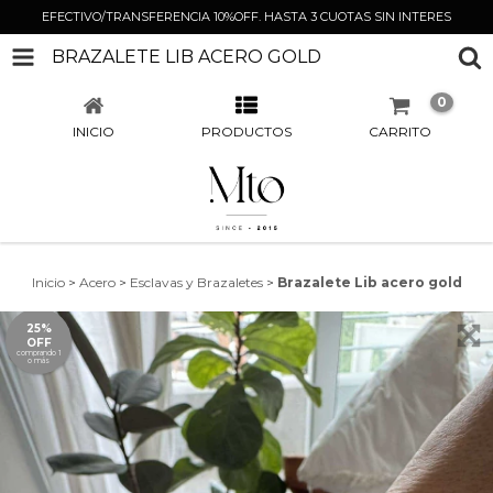
EFECTIVO/TRANSFERENCIA 10%OFF. HASTA 3 CUOTAS SIN INTERES
BRAZALETE LIB ACERO GOLD
0
INICIO
PRODUCTOS
CARRITO
Inicio
>
Acero
>
Esclavas y Brazaletes
>
Brazalete Lib acero gold
25%
OFF
comprando 1
o más