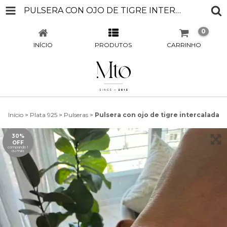
PULSERA CON OJO DE TIGRE INTERCALADA
0
INÍCIO
PRODUTOS
CARRINHO
Início
>
Plata 925
>
Pulseras
>
Pulsera con ojo de tigre intercalada
30%
OFF
comprando 1
ou mais