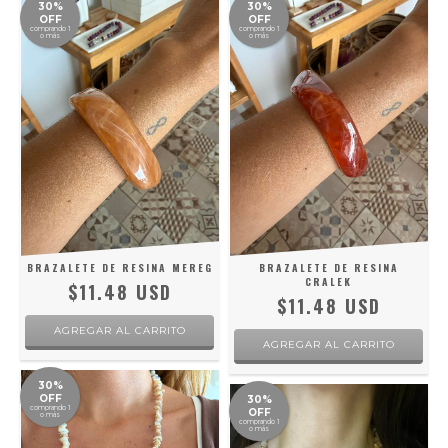
30%
30%
OFF
OFF
comprando 1
comprando 1
o más
o más
BRAZALETE DE RESINA MEREG
BRAZALETE DE RESINA
CRALEK
$11.48 USD
$11.48 USD
30%
OFF
30%
comprando 1
OFF
o más
comprando 1
o más