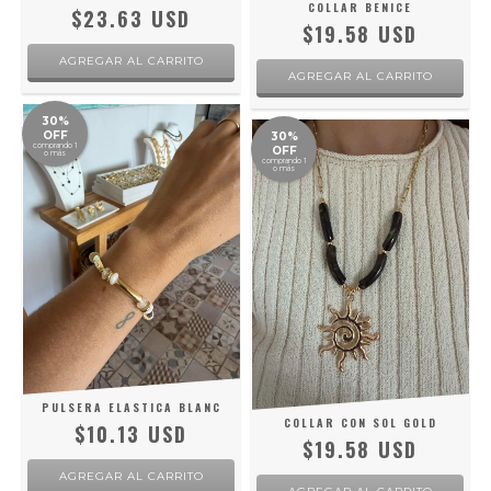
COLLAR BENICE
$23.63 USD
$19.58 USD
30%
OFF
30%
comprando 1
OFF
o más
comprando 1
o más
PULSERA ELASTICA BLANC
COLLAR CON SOL GOLD
$10.13 USD
$19.58 USD