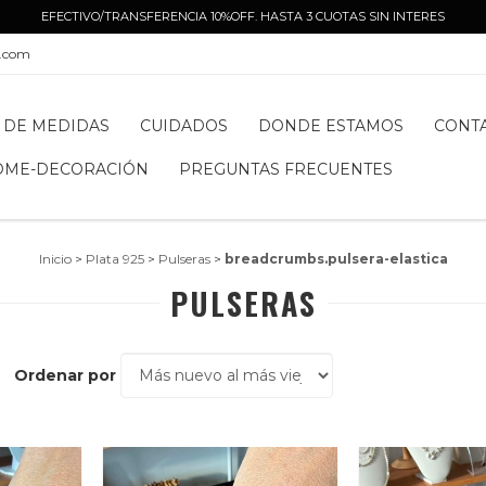
EFECTIVO/TRANSFERENCIA 10%OFF. HASTA 3 CUOTAS SIN INTERES
l.com
 DE MEDIDAS
CUIDADOS
DONDE ESTAMOS
CONT
OME-DECORACIÓN
PREGUNTAS FRECUENTES
Inicio
>
Plata 925
>
Pulseras
>
breadcrumbs.pulsera-elastica
PULSERAS
Ordenar por