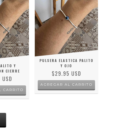
PULSERA ELASTICA PALITO
ALITO Y
Y OJO
N CIERRE
$29.95 USD
4 USD
S