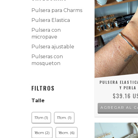
Pulsera para Charms
Pulsera Elastica
Pulsera con
micropave
Pulsera ajustable
Pulseras con
mosqueton
PULSERA ELASTIC
FILTROS
Y PERLA
$39.16 U
Talle
17cm (1)
17cm. (1)
18cm (2)
18cm. (6)