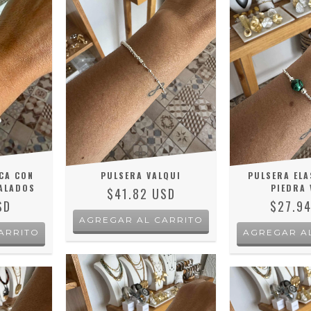
CA CON
PULSERA VALQUI
PULSERA ELA
CALADOS
PIEDRA 
$41.82 USD
SD
$27.9