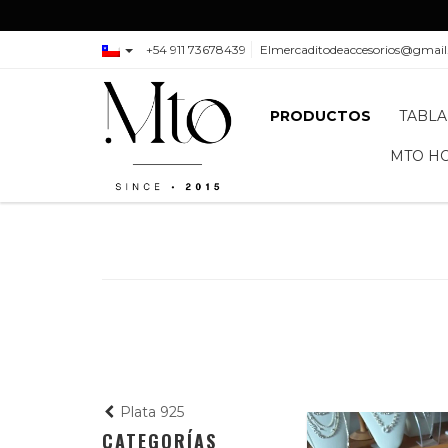
+54 911 73678439
Elmercaditodeaccesorios@gmai
PRODUCTOS
TABLA
MTO H
Plata 925
CATEGORÍAS