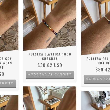
PULSERA ELASTICA TODO
CA CON
CHACRAS
PULSERA PALI
CALADAS
CON CI
$30.82 USD
RE
$39.4
SD