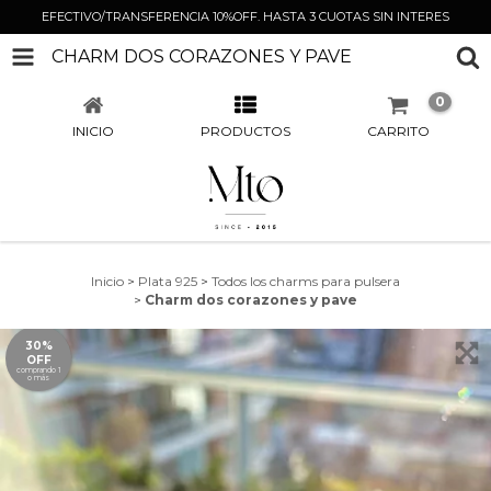
EFECTIVO/TRANSFERENCIA 10%OFF. HASTA 3 CUOTAS SIN INTERES
CHARM DOS CORAZONES Y PAVE
0
INICIO
PRODUCTOS
CARRITO
Inicio
>
Plata 925
>
Todos los charms para pulsera
>
Charm dos corazones y pave
30%
OFF
comprando 1
o más