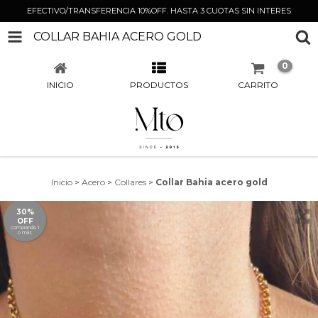
EFECTIVO/TRANSFERENCIA 10%OFF. HASTA 3 CUOTAS SIN INTERES
COLLAR BAHIA ACERO GOLD
0
INICIO
PRODUCTOS
CARRITO
Inicio
>
Acero
>
Collares
>
Collar Bahia acero gold
30%
OFF
comprando 1
o más