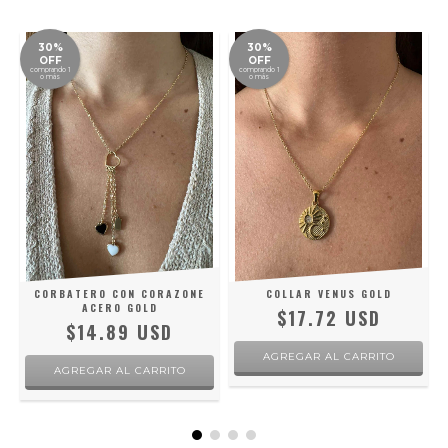
30%
30%
OFF
OFF
comprando 1
comprando 1
o más
o más
CORBATERO CON CORAZONE
COLLAR VENUS GOLD
ACERO GOLD
$17.72 USD
$14.89 USD