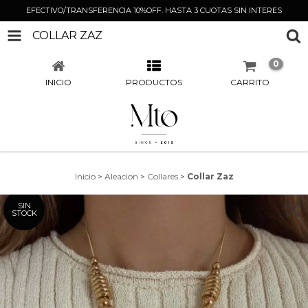
EFECTIVO/TRANSFERENCIA 10%OFF. HASTA 3 CUOTAS SIN INTERES
COLLAR ZAZ
0
INICIO
PRODUCTOS
CARRITO
Inicio
>
Aleacion
>
Collares
>
Collar Zaz
SIN
STOCK