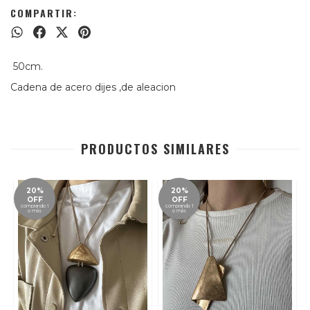
COMPARTIR:
50cm.
Cadena de acero dijes ,de aleacion
PRODUCTOS SIMILARES
20%
20%
OFF
OFF
comprando 1
comprando 1
o más
o más