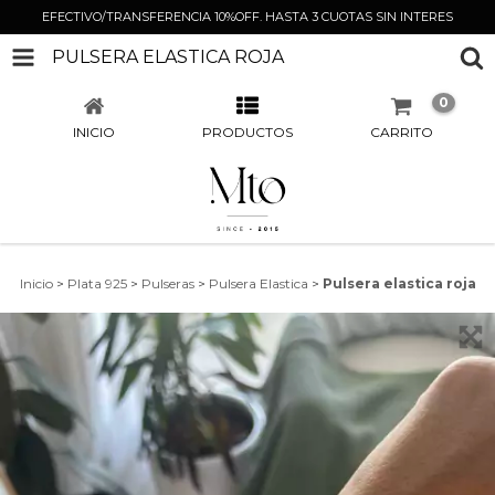
EFECTIVO/TRANSFERENCIA 10%OFF. HASTA 3 CUOTAS SIN INTERES
PULSERA ELASTICA ROJA
0
INICIO
PRODUCTOS
CARRITO
Inicio
>
Plata 925
>
Pulseras
>
Pulsera Elastica
>
Pulsera elastica roja