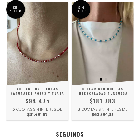
SIN
SIN
STOCK
STOCK
COLLAR CON PIEDRAS
COLLAR CON BOLITAS
NATURALES ROJAS Y PLATA
INTERCALADAS TURQUESA
$94.475
$181.783
3
CUOTAS SIN INTERÉS DE
3
CUOTAS SIN INTERÉS DE
$31.491,67
$60.594,33
SEGUINOS