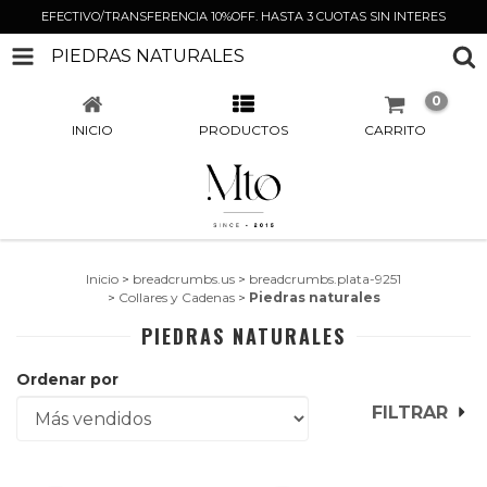
EFECTIVO/TRANSFERENCIA 10%OFF. HASTA 3 CUOTAS SIN INTERES
PIEDRAS NATURALES
0
INICIO
PRODUCTOS
CARRITO
Inicio
>
breadcrumbs.us
>
breadcrumbs.plata-9251
>
Collares y Cadenas
>
Piedras naturales
PIEDRAS NATURALES
Ordenar por
FILTRAR