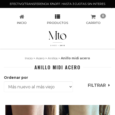
EFECTIVO/TRANSFERENCIA 10%OFF. HASTA 3 CUOTAS SIN INTERES
ANILLO MIDI ACERO
0
INICIO
PRODUCTOS
CARRITO
Inicio
>
Acero
>
Anillos
>
Anillo midi acero
ANILLO MIDI ACERO
Ordenar por
FILTRAR