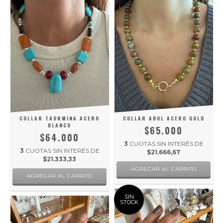
COLLAR TAORMINA ACERO
COLLAR ABUL ACERO GOLD
BLANCO
$65.000
$64.000
3
CUOTAS SIN INTERÉS DE
3
CUOTAS SIN INTERÉS DE
$21.666,67
$21.333,33
SIN
STOCK