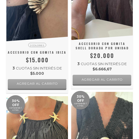
ACCESORIO CON GOMITA
2 COLORES
SHELL DORADA POR UNIDAD
ACCESORIO CON GOMITA IBIZA
$20.000
$15.000
3
CUOTAS SIN INTERÉS DE
3
CUOTAS SIN INTERÉS DE
$6.666,67
$5.000
AGREGAR AL CARRITO
30%
OFF
30%
comprando 1
OFF
o más
comprando 1
o más