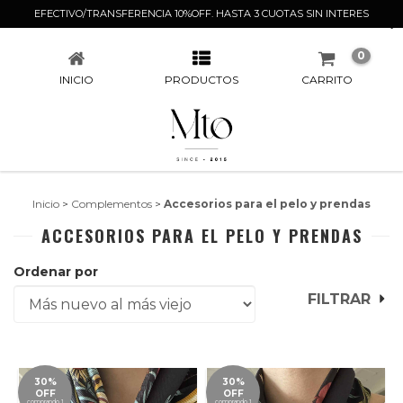
EFECTIVO/TRANSFERENCIA 10%OFF. HASTA 3 CUOTAS SIN INTERES
ACCESORIOS PARA EL PELO Y PRENDAS
0
INICIO
PRODUCTOS
CARRITO
Inicio
>
Complementos
>
Accesorios para el pelo y prendas
ACCESORIOS PARA EL PELO Y PRENDAS
Ordenar por
FILTRAR
30%
30%
OFF
OFF
comprando 1
comprando 1