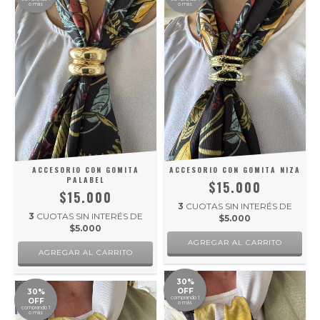
o más
o más
ACCESORIO CON GOMITA
ACCESORIO CON GOMITA NIZA
PALABEL
$15.000
$15.000
3
CUOTAS SIN INTERÉS DE
3
CUOTAS SIN INTERÉS DE
$5.000
$5.000
30%
OFF
30%
comprando 1
OFF
o más
comprando 1
o más