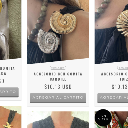
 GOMITA
2 COLORES
2 COLO
ADA
ACCESORIO CON GOMITA
ACCESORIO C
CARDIEL
IBI
SD
$10.13 USD
$10.1
AGREGAR AL CARRITO
AGREGAR A
SIN
STOCK