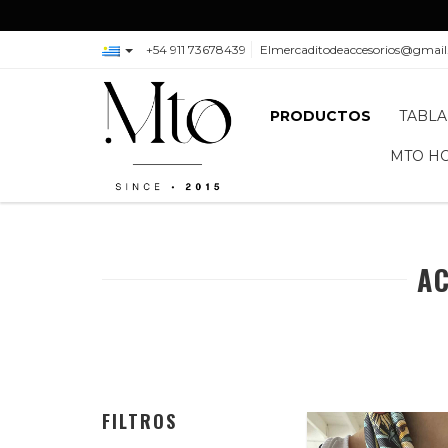
+54 911 73678439
Elmercaditodeaccesorios@gmai
PRODUCTOS
TABLA
MTO H
AC
FILTROS