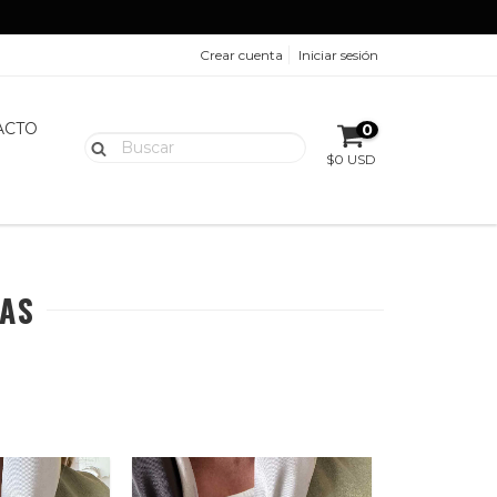
Crear cuenta
Iniciar sesión
ACTO
0
$0 USD
DAS