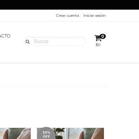
Crear cuenta
Iniciar sesión
ACTO
0
$0
30%
OFF