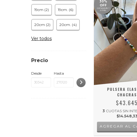
30%
OFF
comprando 1
19cm (2)
19cm. (6)
o más
20cm (2)
20cm. (4)
Ver todos
Precio
Desde
Hasta
PULSERA ELAS
CHACRAS
$43.64
3
CUOTAS SIN INT
$14.548,3