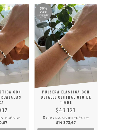
30%
OFF
comprando 1
o más
STICA CON
PULSERA ELASTICA CON
ERCALADAS
DETALLE CENTRAL OJO DE
RA
TIGRE
902
$43.121
 INTERÉS DE
3
CUOTAS SIN INTERÉS DE
0,67
$14.373,67