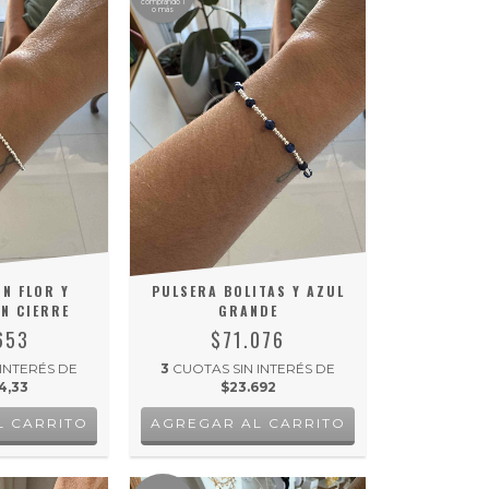
comprando 1
o más
N FLOR Y
PULSERA BOLITAS Y AZUL
N CIERRE
GRANDE
653
$71.076
 INTERÉS DE
3
CUOTAS SIN INTERÉS DE
4,33
$23.692