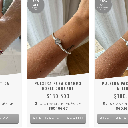
30%
30%
OFF
OFF
comprando 1
comprando 1
o más
o más
TICA
PULSERA PARA CHARMS
PULSERA PA
DOBLE CORAZON
MILE
5
$180.500
$180
ERÉS DE
3
CUOTAS SIN INTERÉS DE
3
CUOTAS SIN
3
$60.166,67
$60.16
AGREGAR AL CARRITO
AGREGAR A