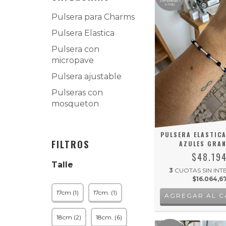
comprando 1
o más
Pulsera para Charms
Pulsera Elastica
Pulsera con
micropave
Pulsera ajustable
Pulseras con
mosqueton
PULSERA ELASTICA
FILTROS
AZULES GRA
$48.19
Talle
3
CUOTAS SIN INT
$16.064,6
17cm (1)
17cm. (1)
18cm (2)
18cm. (6)