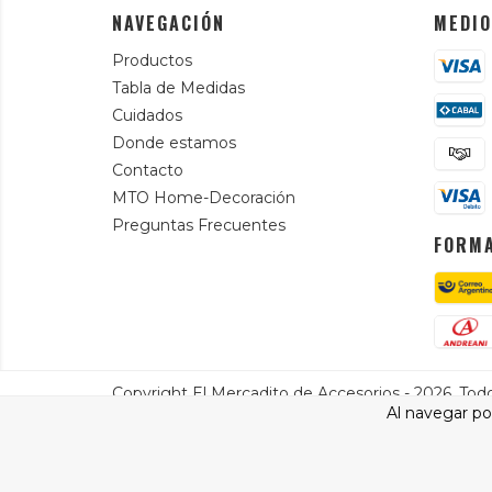
NAVEGACIÓN
MEDIO
Productos
Tabla de Medidas
Cuidados
Donde estamos
Contacto
MTO Home-Decoración
Preguntas Frecuentes
FORMA
Copyright El Mercadito de Accesorios - 2026. Tod
Al navegar por
Defensa de las y los consumidores. Para reclamos
ingresá a