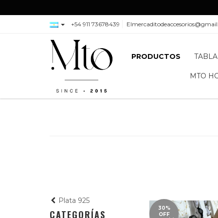
+54 911 73678439
Elmercaditodeaccesorios@gmai
PRODUCTOS
TABLA
MTO H
Plata 925
30%
CATEGORÍAS
OFF