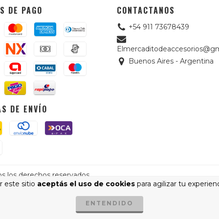
S DE PAGO
CONTACTANOS
+54 911 73678439
Elmercaditodeaccesorios@gm
Buenos Aires - Argentina
S DE ENVÍO
os los derechos reservados.
 este sitio
aceptás el uso de cookies
para agilizar tu experien
cá.
/
Botón de arrepentimiento
ENTENDIDO