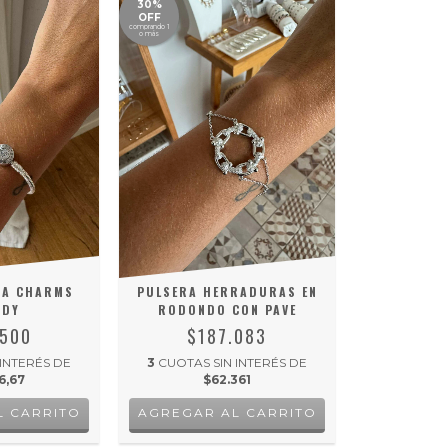
30%
OFF
comprando 1
o más
RA CHARMS
PULSERA HERRADURAS EN
NDY
RODONDO CON PAVE
.500
$187.083
 INTERÉS DE
3
CUOTAS SIN INTERÉS DE
6,67
$62.361
L CARRITO