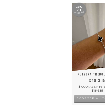
30%
OFF
comprando 1
o más
PULSERA TREBO
$49.30
3
CUOTAS SIN INT
$16.435