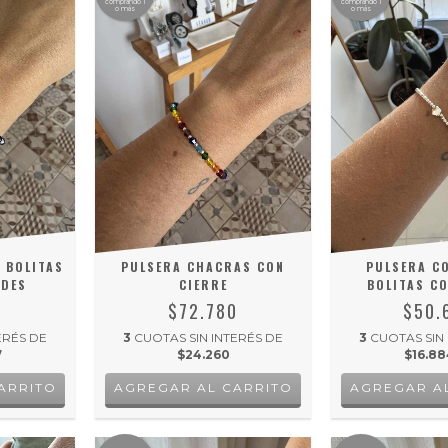
comprando 1
comprando 1
o más
o más
 BOLITAS
PULSERA CHACRAS CON
PULSERA CO
NDES
CIERRE
BOLITAS CO
4
$72.780
$50.
ERÉS DE
3
CUOTAS SIN INTERÉS DE
3
CUOTAS SIN
7
$24.260
$16.88