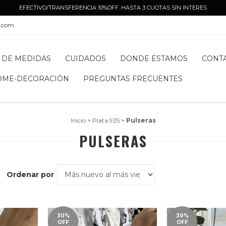
EFECTIVO/TRANSFERENCIA 10%OFF. HASTA 3 CUOTAS SIN INTERES
l.com
 DE MEDIDAS
CUIDADOS
DONDE ESTAMOS
CONT
OME-DECORACIÓN
PREGUNTAS FRECUENTES
Inicio
>
Plata 925
>
Pulseras
PULSERAS
Ordenar por
30%
30%
OFF
OFF