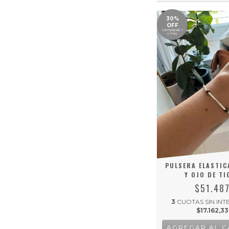
30%
OFF
comprando 1
o más
PULSERA ELASTIC
Y OJO DE TI
$51.48
3
CUOTAS SIN INT
$17.162,33