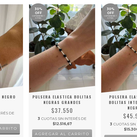
30%
30%
OFF
OFF
comprando 1
comprando 1
o más
o más
L NEGRO
PULSERA ELASTICA BOLITAS
PULSERA ELA
NEGRAS GRANDES
BOLITAS INT
5
NEG
$37.550
ERÉS DE
$45.
3
CUOTAS SIN INTERÉS DE
$12.516,67
3
CUOTAS SIN
$15.30