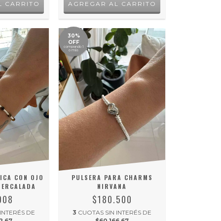
30%
OFF
comprando 1
o más
ICA CON OJO
PULSERA PARA CHARMS
TERCALADA
NIRVANA
908
$180.500
 INTERÉS DE
3
CUOTAS SIN INTERÉS DE
2,67
$60.166,67