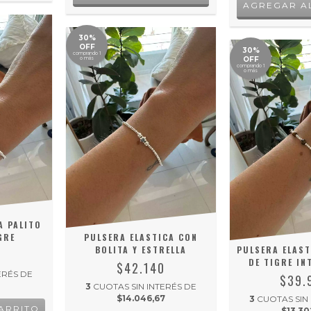
30%
OFF
30%
comprando 1
OFF
o más
comprando 1
o más
A PALITO
GRE
PULSERA ELASTICA CON
BOLITA Y ESTRELLA
PULSERA ELAST
7
DE TIGRE IN
$42.140
ERÉS DE
$39.
3
CUOTAS SIN INTERÉS DE
$14.046,67
3
CUOTAS SIN
$13.30