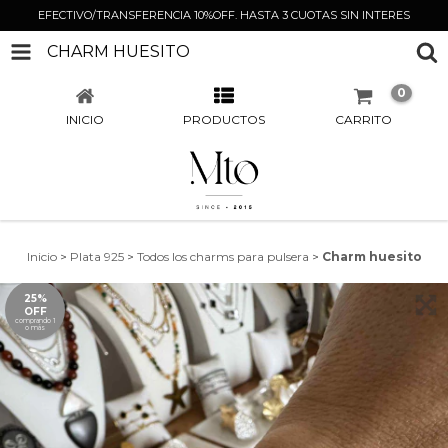
EFECTIVO/TRANSFERENCIA 10%OFF. HASTA 3 CUOTAS SIN INTERES
CHARM HUESITO
0
INICIO
PRODUCTOS
CARRITO
Inicio
>
Plata 925
>
Todos los charms para pulsera
>
Charm huesito
25%
OFF
comprando 1
o más