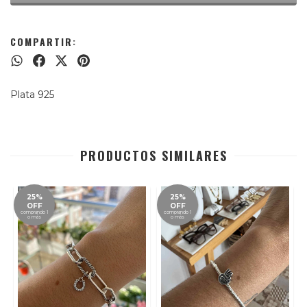
COMPARTIR:
Plata 925
PRODUCTOS SIMILARES
25%
25%
OFF
OFF
comprando 1
comprando 1
o más
o más