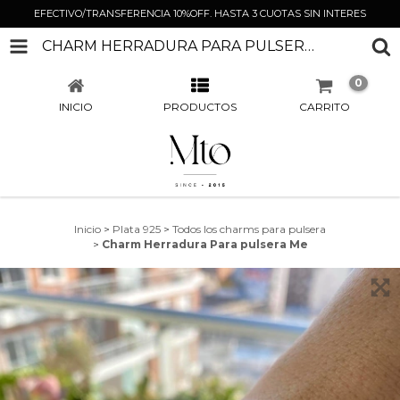
EFECTIVO/TRANSFERENCIA 10%OFF. HASTA 3 CUOTAS SIN INTERES
CHARM HERRADURA PARA PULSERA ME
0
INICIO
PRODUCTOS
CARRITO
Inicio
>
Plata 925
>
Todos los charms para pulsera
>
Charm Herradura Para pulsera Me