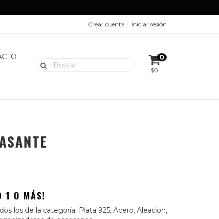
Crear cuenta
Iniciar sesión
ACTO
0
$0
PASANTE
 1 O MÁS!
os los de la categoría: Plata 925, Acero, Aleacion,