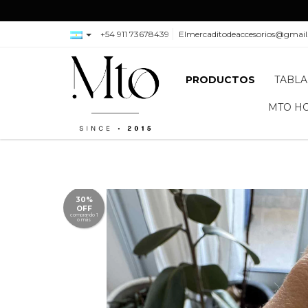
+54 911 73678439
Elmercaditodeaccesorios@gmai
PRODUCTOS
TABLA
MTO H
30%
OFF
comprando 1
o más