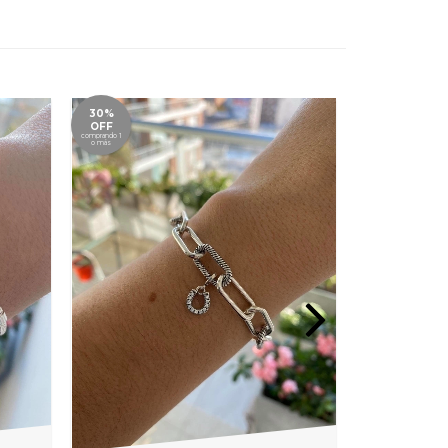
30%
30%
OFF
OFF
comprando 1
comprando 1
o más
o más