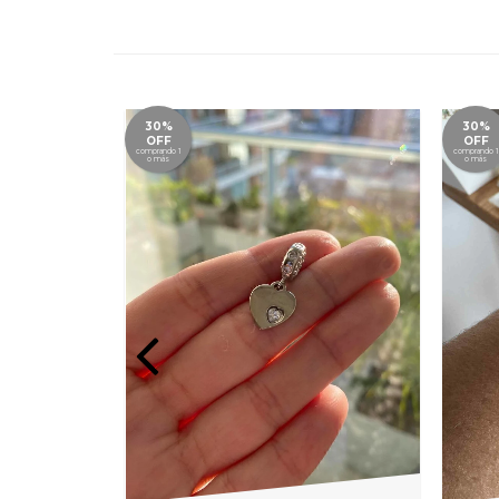
30%
30%
OFF
OFF
comprando 1
comprando 1
o más
o más