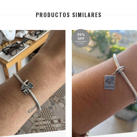
PRODUCTOS SIMILARES
30%
OFF
comprando 1
o más