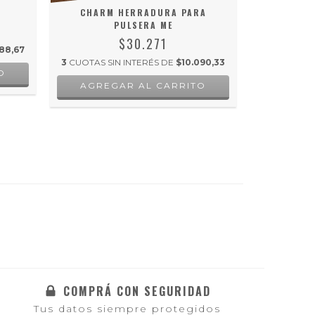
CHARM HERRADURA PARA
CHARM L
PULSERA ME
$30.271
88,67
3
CUOTAS S
3
CUOTAS SIN INTERÉS DE
$10.090,33
O
COMPRÁ CON SEGURIDAD
Tus datos siempre protegidos