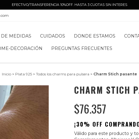
EFECTIVO/TRANSFERENCIA 10%OFF. HASTA 3 CUOTAS SIN INTERES
l.com
 DE MEDIDAS
CUIDADOS
DONDE ESTAMOS
CONT
OME-DECORACIÓN
PREGUNTAS FRECUENTES
Inicio
>
Plata 925
>
Todos los charms para pulsera
>
Charm Stich pasante
CHARM STICH 
$76.357
¡30% OFF COMPRANDO
Válido para este producto y tod