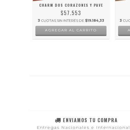
A
CHARM DOS CORAZONES Y PAVE
$57.553
E
$22.828,67
3
CUOTAS SIN INTERÉS DE
$19.184,33
3
CUO
RRITO
ENVIAMOS TU COMPRA
Entregas Nacionales e Internaciona