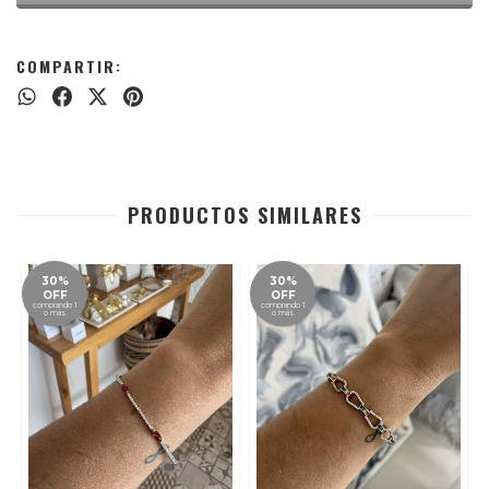
COMPARTIR:
PRODUCTOS SIMILARES
30%
30%
OFF
OFF
comprando 1
comprando 1
o más
o más