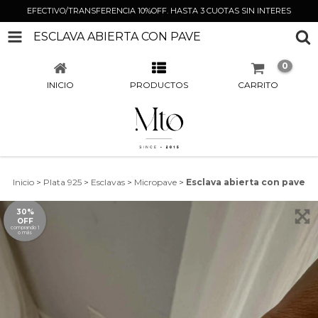
EFECTIVO/TRANSFERENCIA 10%OFF. HASTA 3 CUOTAS SIN INTERES
ESCLAVA ABIERTA CON PAVE
0
INICIO
PRODUCTOS
CARRITO
Inicio
>
Plata 925
>
Esclavas
>
Micropave
>
Esclava abierta con pave
30%
OFF
comprando 1
o más