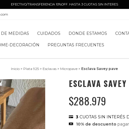
EFECTIVO/TRANSFERENCIA 10%OFF. HASTA 3 CUOTAS SIN INTERES
l.com
 DE MEDIDAS
CUIDADOS
DONDE ESTAMOS
CONT
OME-DECORACIÓN
PREGUNTAS FRECUENTES
Inicio
>
Plata 925
>
Esclavas
>
Micropave
>
Esclava Savey pave
ESCLAVA SAVEY
$288.979
3
CUOTAS SIN INTERÉS 
10% de descuento
pagan