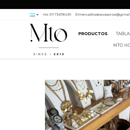
+54 911 73678439
Elmercaditodeaccesorios@gmai
PRODUCTOS
TABLA
MTO H