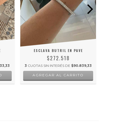
E
ESCLAVA BUTRIL EN PAVE
ESCL
$272.518
33,33
3
CUOTAS SIN INTERÉS DE
$90.839,33
3
CUOTAS SI