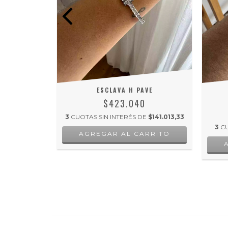
N PAVE
ESCLAVA H PAVE
$423.040
E
$107.438,67
3
CUOTAS SIN INTERÉS DE
$141.013,33
3
CU