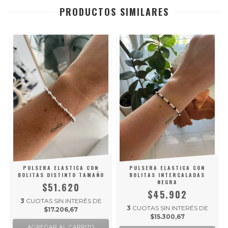
PRODUCTOS SIMILARES
S
PULSERA ELASTICA CON
PULSERA ELASTICA CON
BOLITAS DISTINTO TAMAÑO
BOLITAS INTERCALADAS
NEGRA
$51.620
$45.902
3
CUOTAS SIN INTERÉS DE
3
CUOTAS SIN INTERÉS DE
$17.206,67
$15.300,67