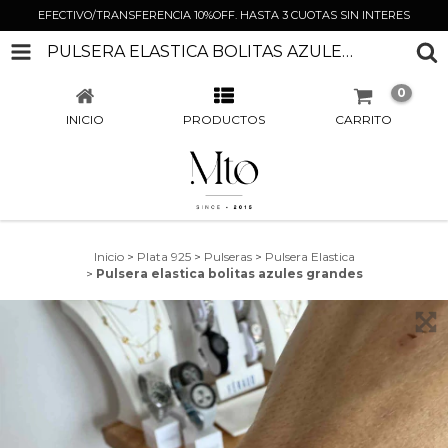
EFECTIVO/TRANSFERENCIA 10%OFF. HASTA 3 CUOTAS SIN INTERES
PULSERA ELASTICA BOLITAS AZULES GRANDES
0
INICIO
PRODUCTOS
CARRITO
Inicio
>
Plata 925
>
Pulseras
>
Pulsera Elastica
>
Pulsera elastica bolitas azules grandes