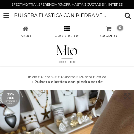
EFECTIVO/TRANSFERENCIA 10%OFF. HASTA 3 CUOTAS SIN INTERES
PULSERA ELASTICA CON PIEDRA VERDE
0
INICIO
PRODUCTOS
CARRITO
Inicio
>
Plata 925
>
Pulseras
>
Pulsera Elastica
>
Pulsera elastica con piedra verde
25%
OFF
comprando 1
o más