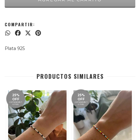
COMPARTIR:
Plata 925
PRODUCTOS SIMILARES
25%
25%
OFF
OFF
comprando 1
comprando 1
o más
o más