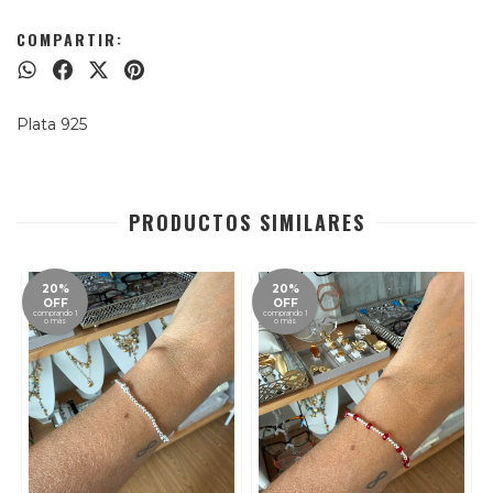
COMPARTIR:
Plata 925
PRODUCTOS SIMILARES
20%
20%
OFF
OFF
comprando 1
comprando 1
o más
o más