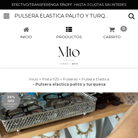
EFECTIVO/TRANSFERENCIA 10%OFF. HASTA 3 CUOTAS SIN INTERES
PULSERA ELASTICA PALITO Y TURQUESA
0
INICIO
PRODUCTOS
CARRITO
Inicio
>
Plata 925
>
Pulseras
>
Pulsera Elastica
>
Pulsera elastica palito y turquesa
20%
OFF
comprando 1
o más