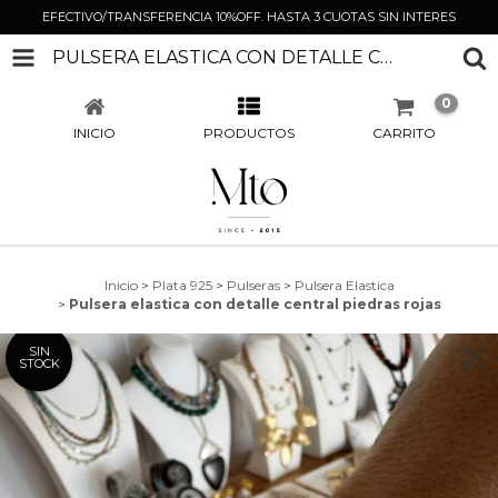
EFECTIVO/TRANSFERENCIA 10%OFF. HASTA 3 CUOTAS SIN INTERES
PULSERA ELASTICA CON DETALLE CENTRAL PIEDRAS ROJAS
0
INICIO
PRODUCTOS
CARRITO
Inicio
>
Plata 925
>
Pulseras
>
Pulsera Elastica
>
Pulsera elastica con detalle central piedras rojas
SIN
STOCK