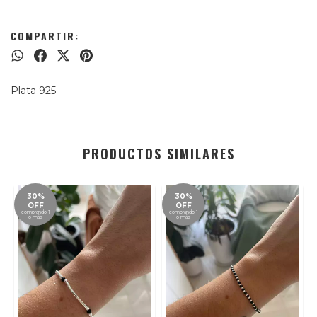
COMPARTIR:
Plata 925
PRODUCTOS SIMILARES
30%
30%
OFF
OFF
comprando 1
comprando 1
o más
o más